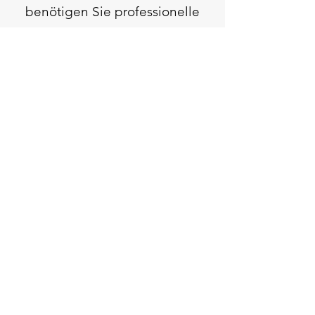
benötigen Sie professionelle
Beratung? Unser Team freut
sich darauf, mit Ihnen Ihr
nächstes Projekt zu
besprechen. Treten Sie in
Kontakt für eine individuelle
Lösung.
Kostenlos und unverbindlich!
Kontakt